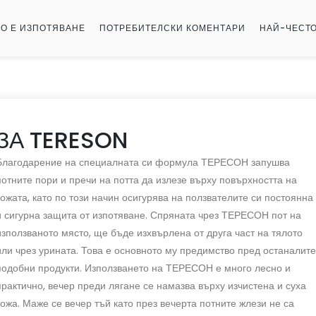
ВО Е ИЗПОТЯВАНЕ
ПОТРЕБИТЕЛСКИ КОМЕНТАРИ
НАЙ-ЧЕСТО
ЗА TERESON
Благодарение на специалната си формула ТЕРЕСОН запушва
потните пори и пречи на потта да излезе върху повърхността на
кожата, като по този начин осигурява на ползвателите си постоянна
и сигурна защита от изпотяване. Спряната чрез ТЕРЕСОН пот на
използваното място, ще бъде изхвърлена от друга част на тялото
или чрез урината. Това е основното му предимство пред останалите
подобни продукти. Използването на ТЕРЕСОН е много лесно и
практично, вечер преди лягане се намазва върху изчистена и суха
кожа. Маже се вечер тъй като през вечерта потните жлези не са