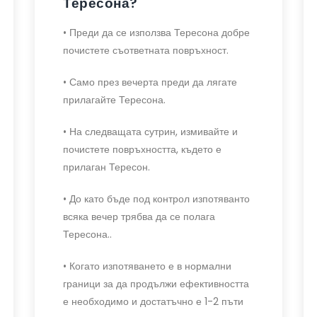
Тересона?
• Преди да се използва Тересона добре
почистете съответната повръхност.
• Само през вечерта преди да лягате
прилагайте Тересона.
• На следващата сутрин, измивайте и
почистете повръхността, където е
прилаган Тересон.
• До като бъде под контрол изпотяванто
всяка вечер трябва да се полага
Тересона..
• Когато изпотяването е в нормални
граници за да продължи ефективността
е необходимо и достатъчно е 1-2 пъти