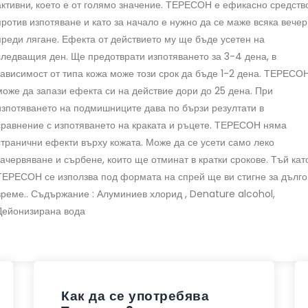
активни, което е от голямо значение. ТЕРЕСОН е ефикасно средств
против изпотяване и като за начало е нужно да се маже всяка вечер
преди лягане. Ефекта от действието му ще бъде усетен на
следващия ден. Ще предотврати изпотяването за 3-4 дена, в
зависимост от типа кожа може този срок да бъде 1-2 дена. ТЕРЕСО
може да запази ефекта си на действие дори до 25 дена. При
изпотяването на подмишниците дава по бързи резултати в
сравнение с изпотяването на краката и ръцете. ТЕРЕСОН няма
странични ефекти върху кожата. Може да се усети само леко
зачервяване и сърбене, които ще отминат в кратки срокове. Тъй кат
ТЕРЕСОН се използва под формата на спрей ще ви стигне за дълго
време.. Съдържание : Алуминиев хлорид , Denature alcohol,
Дейонизирана вода
Как да се употребява