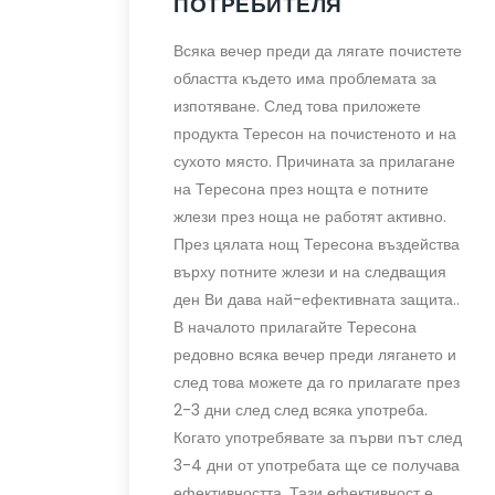
ПОТРЕБИТЕЛЯ
Всяка вечер преди да лягате почистете
областта където има проблемата за
изпотяване. След това приложете
продукта Тересон на почистеното и на
сухото място. Причината за прилагане
на Тересона през нощта е потните
жлези през ноща не работят активно.
През цялата нощ Тересона въздейства
върху потните жлези и на следващия
ден Ви дава най-ефективната защита..
В началото прилагайте Тересона
редовно всяка вечер преди лягането и
след това можете да го прилагате през
2-3 дни след след всяка употреба.
Когато употребявате за първи път след
3-4 дни от употребата ще се получава
ефективността. Тази ефективност е