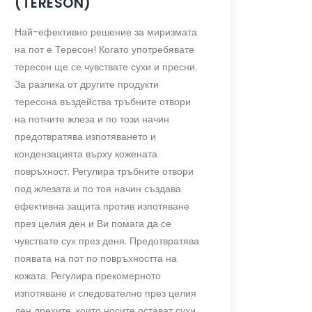
(TERESON)
Най-ефективно решение за миризмата
на пот е Тересон! Когато употребявате
тересон ще се чувствате сухи и пресни.
За разлика от другите продукти
тересона въздейства тръбните отвори
на потните жлеза и по този начин
предотвратява изпотяването и
кондензацията върху кожената
повръхност. Регулира тръбните отвори
под жлезата и по тоя начин създава
ефективна защита против изпотяване
през целия ден и Ви помага да се
чувствате сух през деня. Предотвратява
появата на пот по повръхността на
кожата. Регулира прекомерното
изпотяване и следователно през целия
ден дрехите, които носите остават сухи.