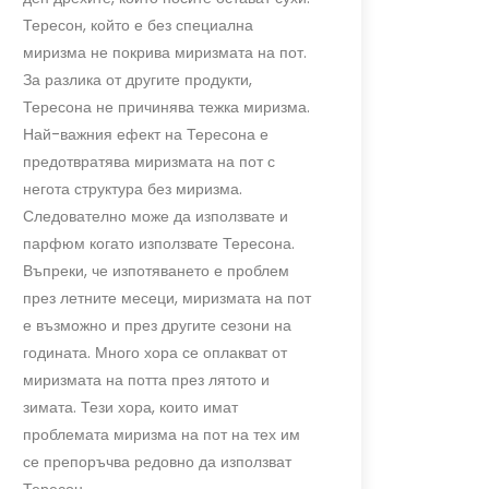
Тересон, който е без специална
миризма не покрива миризмата на пот.
За разлика от другите продукти,
Тересона не причинява тежка миризма.
Най-важния ефект на Тересона е
предотвратява миризмата на пот с
негота структура без миризма.
Следователно може да използвате и
парфюм когато използвате Тересона.
Въпреки, че изпотяването е проблем
през летните месеци, миризмата на пот
е възможно и през другите сезони на
годината. Много хора се оплакват от
миризмата на потта през лятото и
зимата. Тези хора, които имат
проблемата миризма на пот на тех им
се препоръчва редовно да използват